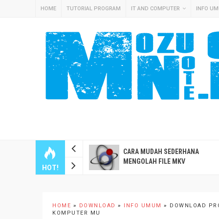
HOME
TUTORIAL PROGRAM
IT AND COMPUTER
INFO U
RA CEPAT INSTALL
CARA MUDAH SEDERHANA
MEASSISTANT OS DI
MENGOLAH FILE MKV
HOT!
WARE ESXI
HOME
»
DOWNLOAD
»
INFO UMUM
»
DOWNLOAD PRO
KOMPUTER MU