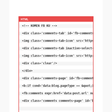
<!-- KOMEN FB KU -->

<div class='comments-tab' id='fb-comments' onclick=
<img class='comments-tab-icon' src='https://image.i
<div class='comments-tab inactive-select-tab' id='b
<img class='comments-tab-icon' src='http://www.blog
<div class='clear'/>

</div>

<div class='comments-page' id='fb-comments-page'>

<b:if cond='data:blog.pageType == &quot;item&quot;'>
<fb:comments expr:href='data:post.url' num_posts='2'
<div class='comments comments-page' id='blogger-comm