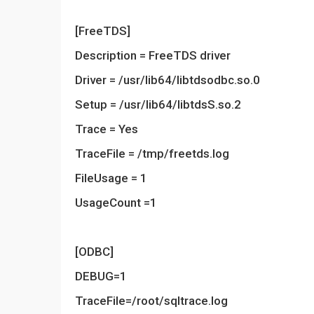
[FreeTDS]
Description = FreeTDS driver
Driver = /usr/lib64/libtdsodbc.so.0
Setup = /usr/lib64/libtdsS.so.2
Trace = Yes
TraceFile = /tmp/freetds.log
FileUsage = 1
UsageCount =1
[ODBC]
DEBUG=1
TraceFile=/root/sqltrace.log