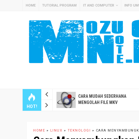
HOME
TUTORIAL PROGRAM
IT AND COMPUTER
INFO U
RA CEPAT INSTALL
CARA MUDAH SEDERHANA
MEASSISTANT OS DI
MENGOLAH FILE MKV
HOT!
WARE ESXI
HOME
»
LINUX
»
TEKNOLOGI
»
CARA MENYAMBUNGKA