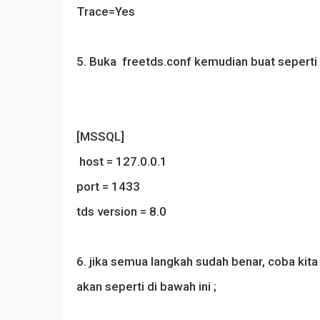
Trace=Yes
5. Buka freetds.conf kemudian buat seperti s
[MSSQL]
host = 127.0.0.1
port = 1433
tds version = 8.0
6. jika semua langkah sudah benar, coba kita
akan seperti di bawah ini ;