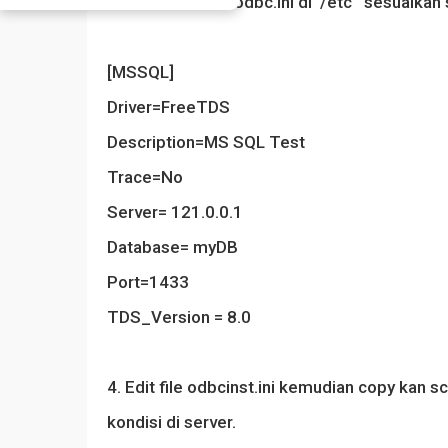
3. edit atau buat odbc.ini di /etc sesuaikan
[MSSQL]
Driver=FreeTDS
Description=MS SQL Test
Trace=No
Server= 121.0.0.1
Database= myDB
Port=1433
TDS_Version = 8.0
4. Edit file odbcinst.ini kemudian copy kan sc
kondisi di server.