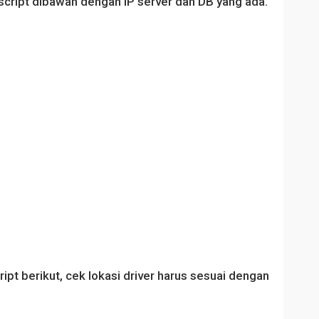
 script dibawah dengan IP server dan DB yang ada.
ript berikut, cek lokasi driver harus sesuai dengan