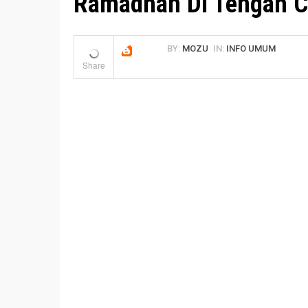
Ramadhan Di Tengah C
BY:
MOZU
IN:
INFO UMUM