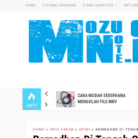
HOME
TUTORIAL PROGRAM
IT AND COMPUTER
INFO U
RA CEPAT INSTALL
CARA MUDAH SEDERHANA
MEASSISTANT OS DI
MENGOLAH FILE MKV
HOT!
WARE ESXI
HOME
»
INFO UMUM
»
OPINI
»
RAMADHAN DI TENG