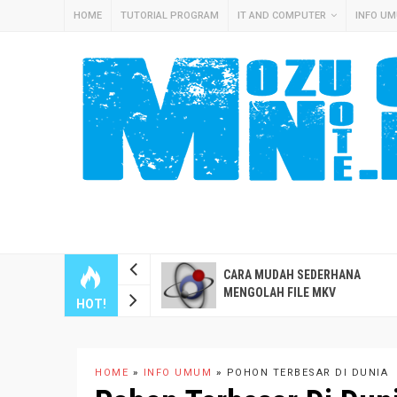
HOME
TUTORIAL PROGRAM
IT AND COMPUTER
INFO U
RA CEPAT INSTALL
CARA MUDAH SEDERHANA
MEASSISTANT OS DI
MENGOLAH FILE MKV
HOT!
WARE ESXI
HOME
»
INFO UMUM
»
POHON TERBESAR DI DUNIA